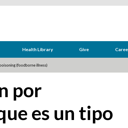
Health Library
Give
Caree
oisoning (foodborne illness)
n por
que es un tipo