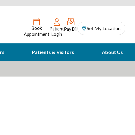
Set My Location
Book
Patient
Pay Bill
Appointment
Login
rs
Patients & Visitors
About Us