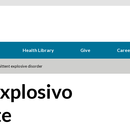
Health Library
Give
Caree
ittent explosive disorder
explosivo
te