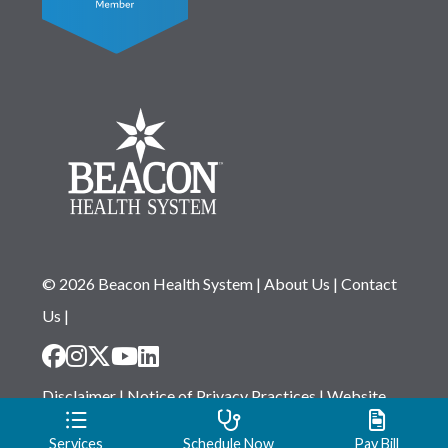
© 2026 Beacon Health System
|
About Us
|
Contact
Us
|
Disclaimer
|
Notice of Privacy Practices
|
Website
Privacy Statement
|
Notice of Non-Discrimination
Services
Schedule Now
Pay Bill