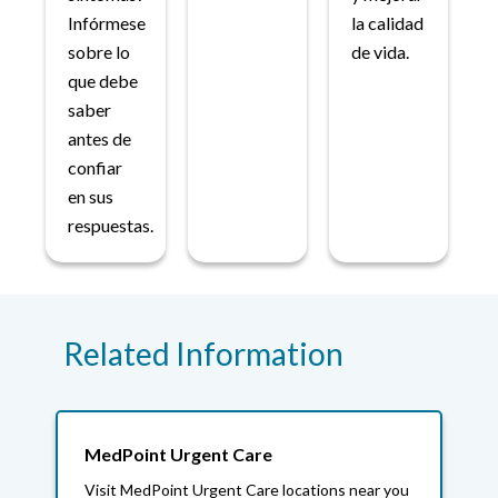
Infórmese
la calidad
sobre lo
de vida.
que debe
saber
antes de
confiar
en sus
respuestas.
Related Information
MedPoint Urgent Care
Visit MedPoint Urgent Care locations near you