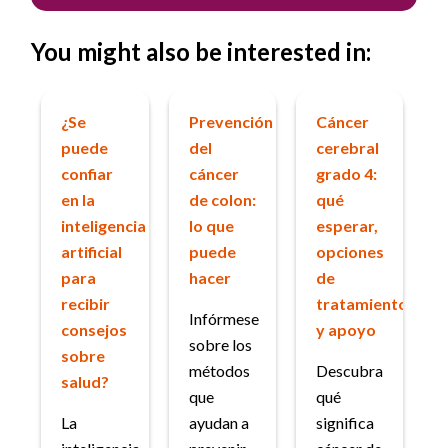
You might also be interested in:
¿Se
Prevención
Cáncer
puede
del
cerebral
confiar
cáncer
grado 4:
en la
de colon:
qué
inteligencia
lo que
esperar,
artificial
puede
opciones
para
hacer
de
recibir
tratamiento
Infórmese
consejos
y apoyo
sobre los
sobre
métodos
Descubra
salud?
que
qué
La
ayudan a
significa