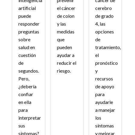
inteligencia
prevenir
cáncer de
artificial
el cáncer
cerebro
puede
de colon
de grado
responder
y las
4, las
preguntas
medidas
opciones
sobre
que
de
salud en
pueden
tratamiento,
cuestión
ayudar a
el
de
reducir el
pronóstico
segundos.
riesgo.
y
Pero,
recursos
¿debería
de apoyo
confiar
para
en ella
ayudarle
para
a manejar
interpretar
los
sus
síntomas
síntomas?
y mejorar