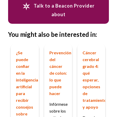
Talk to a Beacon Provider
about
You might also be interested in:
¿Se
Prevención
Cáncer
puede
del
cerebral
confiar
cáncer
grado 4:
en la
de colon:
qué
inteligencia
lo que
esperar,
artificial
puede
opciones
para
hacer
de
recibir
tratamiento
Infórmese
consejos
y apoyo
sobre los
sobre