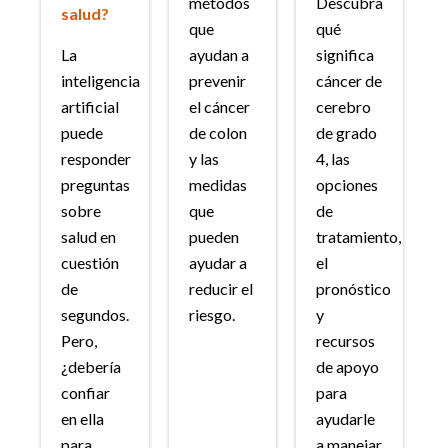
métodos
Descubra
salud?
que
qué
La
ayudan a
significa
inteligencia
prevenir
cáncer de
artificial
el cáncer
cerebro
puede
de colon
de grado
responder
y las
4, las
preguntas
medidas
opciones
sobre
que
de
salud en
pueden
tratamiento,
cuestión
ayudar a
el
de
reducir el
pronóstico
segundos.
riesgo.
y
Pero,
recursos
¿debería
de apoyo
confiar
para
en ella
ayudarle
para
a manejar