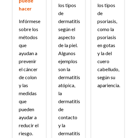
puede
los tipos
los tipos
hacer
de
de
Infórmese
dermatitis
psoriasis,
sobre los
según el
como la
métodos
aspecto
psoriasis
que
de la piel.
en gotas
ayudan a
Algunos
y la del
prevenir
ejemplos
cuero
el cáncer
son la
cabelludo,
de colon
dermatitis
según su
y las
atópica,
apariencia.
medidas
la
que
dermatitis
pueden
de
ayudar a
contacto
reducir el
y la
riesgo.
dermatitis