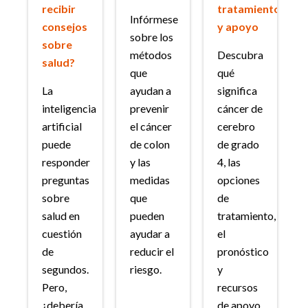
recibir
tratamiento
Infórmese
consejos
y apoyo
sobre los
sobre
métodos
Descubra
salud?
que
qué
La
ayudan a
significa
inteligencia
prevenir
cáncer de
artificial
el cáncer
cerebro
puede
de colon
de grado
responder
y las
4, las
preguntas
medidas
opciones
sobre
que
de
salud en
pueden
tratamiento,
cuestión
ayudar a
el
de
reducir el
pronóstico
segundos.
riesgo.
y
Pero,
recursos
¿debería
de apoyo