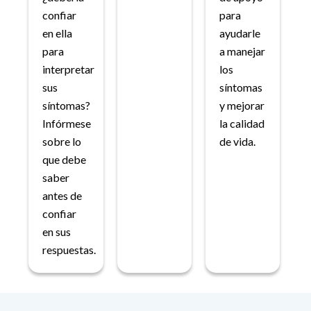
confiar
para
en ella
ayudarle
para
a manejar
interpretar
los
sus
síntomas
síntomas?
y mejorar
Infórmese
la calidad
sobre lo
de vida.
que debe
saber
antes de
confiar
en sus
respuestas.