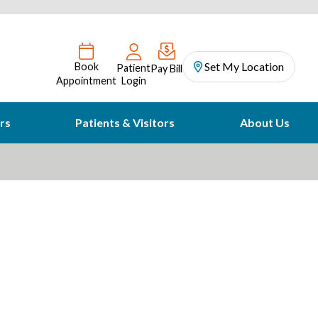
Set My Location
Book
Patient
Pay Bill
Appointment
Login
rs
Patients & Visitors
About Us