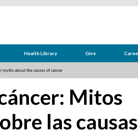
Health Library
Give
Caree
r myths about the causes of cancer
cáncer: Mitos
obre las causas