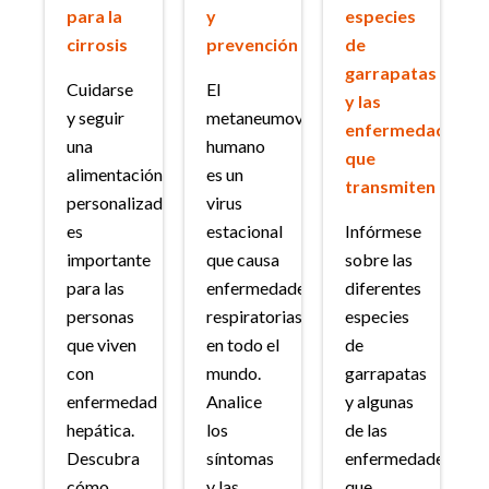
para la
y
especies
cirrosis
prevención
de
garrapatas
Cuidarse
El
y las
y seguir
metaneumovirus
enfermedades
una
humano
que
alimentación
es un
transmiten
personalizada
virus
es
estacional
Infórmese
importante
que causa
sobre las
para las
enfermedades
diferentes
personas
respiratorias
especies
que viven
en todo el
de
con
mundo.
garrapatas
enfermedad
Analice
y algunas
hepática.
los
de las
Descubra
síntomas
enfermedades
cómo
y las
que