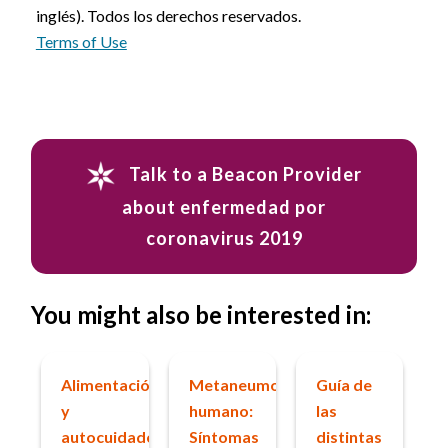
inglés). Todos los derechos reservados.
Terms of Use
Talk to a Beacon Provider
about enfermedad por
coronavirus 2019
You might also be interested in:
Alimentación
Metaneumovirus
Guía de
y
humano:
las
autocuidado
Síntomas
distintas