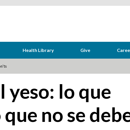
Health Library
Give
Caree
n'ts
 yeso: lo que
o que no se deb