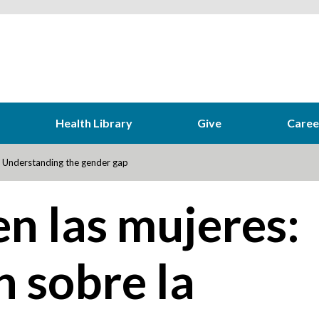
Health Library
Give
Caree
 Understanding the gender gap
n las mujeres:
 sobre la