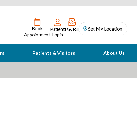
Set My Location
Book
Patient
Pay Bill
Appointment
Login
rs
Patients & Visitors
About Us