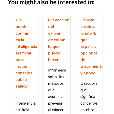
You might also be interested in:
¿Se
Prevención
Cáncer
puede
del
cerebral
confiar
cáncer
grado 4:
en la
de colon:
qué
inteligencia
lo que
esperar,
artificial
puede
opciones
para
hacer
de
recibir
tratamiento
Infórmese
consejos
y apoyo
sobre los
sobre
métodos
Descubra
salud?
que
qué
La
ayudan a
significa
inteligencia
prevenir
cáncer de
artificial
el cáncer
cerebro