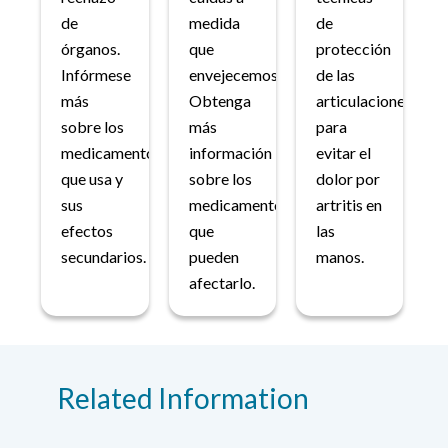
de
medida
de
órganos.
que
protección
Infórmese
envejecemos.
de las
más
Obtenga
articulaciones
sobre los
más
para
medicamentos
información
evitar el
que usa y
sobre los
dolor por
sus
medicamentos
artritis en
efectos
que
las
secundarios.
pueden
manos.
afectarlo.
Related Information