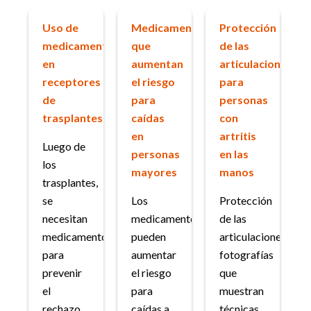
Uso de
Medicamentos
Protección
medicamentos
que
de las
en
aumentan
articulaciones
receptores
el riesgo
para
de
para
personas
trasplantes
caídas
con
en
artritis
Luego de
personas
en las
los
mayores
manos
trasplantes,
se
Los
Protección
necesitan
medicamentos
de las
medicamentos
pueden
articulaciones:
para
aumentar
fotografías
prevenir
el riesgo
que
el
para
muestran
rechazo
caídas a
técnicas