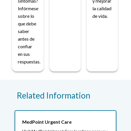
síntomas?
y mejorar
Infórmese
la calidad
sobre lo
de vida.
que debe
saber
antes de
confiar
en sus
respuestas.
Related Information
MedPoint Urgent Care