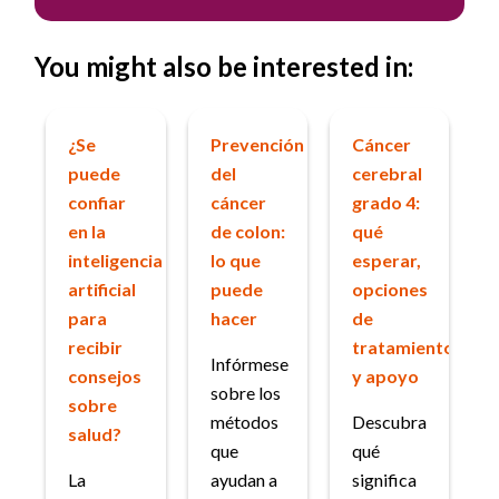
You might also be interested in:
¿Se
Prevención
Cáncer
puede
del
cerebral
confiar
cáncer
grado 4:
en la
de colon:
qué
inteligencia
lo que
esperar,
artificial
puede
opciones
para
hacer
de
recibir
tratamiento
Infórmese
consejos
y apoyo
sobre los
sobre
métodos
Descubra
salud?
que
qué
La
ayudan a
significa