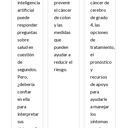
inteligencia
prevenir
cáncer de
artificial
el cáncer
cerebro
puede
de colon
de grado
responder
y las
4, las
preguntas
medidas
opciones
sobre
que
de
salud en
pueden
tratamiento,
cuestión
ayudar a
el
de
reducir el
pronóstico
segundos.
riesgo.
y
Pero,
recursos
¿debería
de apoyo
confiar
para
en ella
ayudarle
para
a manejar
interpretar
los
sus
síntomas