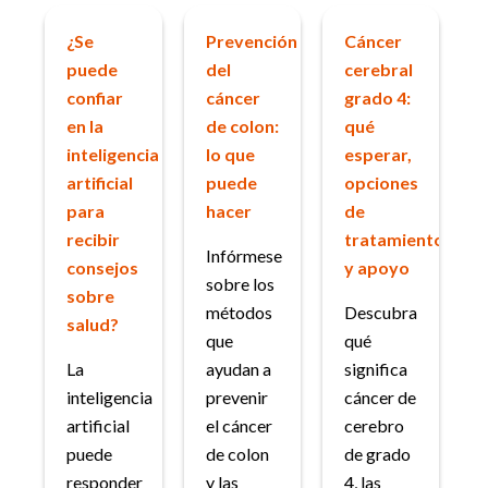
¿Se
Prevención
Cáncer
puede
del
cerebral
confiar
cáncer
grado 4:
en la
de colon:
qué
inteligencia
lo que
esperar,
artificial
puede
opciones
para
hacer
de
recibir
tratamiento
Infórmese
consejos
y apoyo
sobre los
sobre
métodos
Descubra
salud?
que
qué
La
ayudan a
significa
inteligencia
prevenir
cáncer de
artificial
el cáncer
cerebro
puede
de colon
de grado
responder
y las
4, las