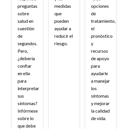
preguntas
medidas
opciones
sobre
que
de
salud en
pueden
tratamiento,
cuestión
ayudar a
el
de
reducir el
pronóstico
segundos.
riesgo.
y
Pero,
recursos
¿debería
de apoyo
confiar
para
en ella
ayudarle
para
a manejar
interpretar
los
sus
síntomas
síntomas?
y mejorar
Infórmese
la calidad
sobre lo
de vida.
que debe