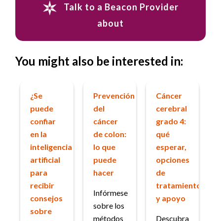
Talk to a Beacon Provider
about
You might also be interested in:
¿Se
Prevención
Cáncer
puede
del
cerebral
confiar
cáncer
grado 4:
en la
de colon:
qué
inteligencia
lo que
esperar,
artificial
puede
opciones
para
hacer
de
recibir
tratamiento
Infórmese
consejos
y apoyo
sobre los
sobre
métodos
Descubra