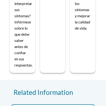
interpretar
los
sus
síntomas
síntomas?
y mejorar
Infórmese
la calidad
sobre lo
de vida.
que debe
saber
antes de
confiar
en sus
respuestas.
Related Information