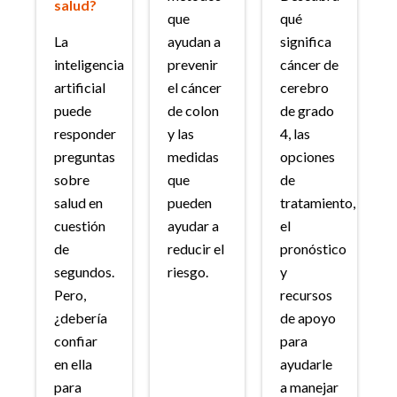
salud?
que
qué
La
ayudan a
significa
inteligencia
prevenir
cáncer de
artificial
el cáncer
cerebro
puede
de colon
de grado
responder
y las
4, las
preguntas
medidas
opciones
sobre
que
de
salud en
pueden
tratamiento,
cuestión
ayudar a
el
de
reducir el
pronóstico
segundos.
riesgo.
y
Pero,
recursos
¿debería
de apoyo
confiar
para
en ella
ayudarle
para
a manejar