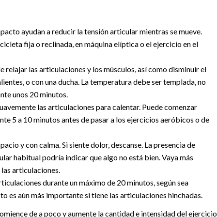
pacto ayudan a reducir la tensión articular mientras se mueve.
leta fija o reclinada, en máquina elíptica o el ejercicio en el
e relajar las articulaciones y los músculos, así como disminuir el
alientes, o con una ducha. La temperatura debe ser templada, no
ante unos 20 minutos.
suavemente las articulaciones para calentar. Puede comenzar
te 5 a 10 minutos antes de pasar a los ejercicios aeróbicos o de
cio y con calma. Si siente dolor, descanse. La presencia de
ular habitual podría indicar que algo no está bien. Vaya más
las articulaciones.
articulaciones durante un máximo de 20 minutos, según sea
sto es aún más importante si tiene las articulaciones hinchadas.
mience de a poco y aumente la cantidad e intensidad del ejercicio