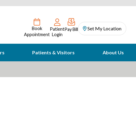
Set My Location
Book
Patient
Pay Bill
Appointment
Login
rs
Patients & Visitors
About Us