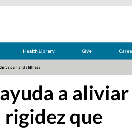
Health Library
Give
Caree
hritis pain and stiffness
 ayuda a aliviar
a rigidez que