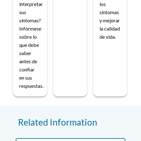
interpretar
los
sus
síntomas
síntomas?
y mejorar
Infórmese
la calidad
sobre lo
de vida.
que debe
saber
antes de
confiar
en sus
respuestas.
Related Information