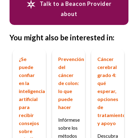
Talk to a Beacon Provider
about
You might also be interested in:
¿Se
Prevención
Cáncer
puede
del
cerebral
confiar
cáncer
grado 4:
en la
de colon:
qué
inteligencia
lo que
esperar,
artificial
puede
opciones
para
hacer
de
recibir
tratamiento
Infórmese
consejos
y apoyo
sobre los
sobre
métodos
Descubra