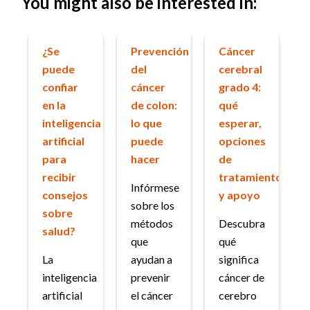
You might also be interested in:
¿Se
Prevención
Cáncer
puede
del
cerebral
confiar
cáncer
grado 4:
en la
de colon:
qué
inteligencia
lo que
esperar,
artificial
puede
opciones
para
hacer
de
recibir
tratamiento
Infórmese
consejos
y apoyo
sobre los
sobre
métodos
Descubra
salud?
que
qué
La
ayudan a
significa
inteligencia
prevenir
cáncer de
artificial
el cáncer
cerebro