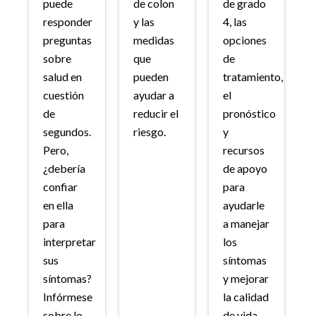
puede
de colon
de grado
responder
y las
4, las
preguntas
medidas
opciones
sobre
que
de
salud en
pueden
tratamiento,
cuestión
ayudar a
el
de
reducir el
pronóstico
segundos.
riesgo.
y
Pero,
recursos
¿debería
de apoyo
confiar
para
en ella
ayudarle
para
a manejar
interpretar
los
sus
síntomas
síntomas?
y mejorar
Infórmese
la calidad
sobre lo
de vida.