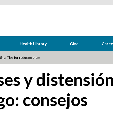
Health Library
Give
Caree
ting: Tips for reducing them
ses y distensió
go: consejos