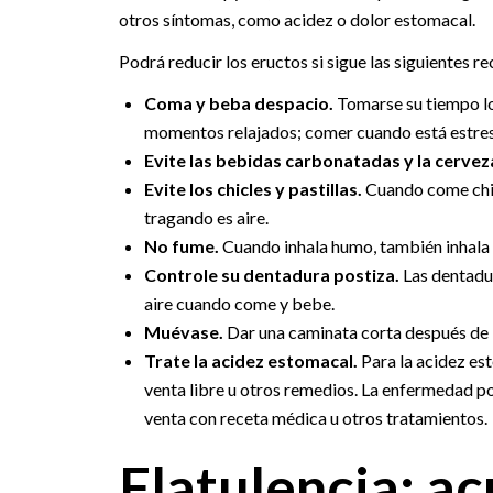
otros síntomas, como acidez o dolor estomacal.
Podrá reducir los eructos si sigue las siguientes 
Coma y beba despacio.
Tomarse su tiempo lo
momentos relajados; comer cuando está estres
Evite las bebidas carbonatadas y la cervez
Evite los chicles y pastillas.
Cuando come chicl
tragando es aire.
No fume.
Cuando inhala humo, también inhala y
Controle su dentadura postiza.
Las dentadu
aire cuando come y bebe.
Muévase.
Dar una caminata corta después de 
Trate la acidez estomacal.
Para la acidez est
venta libre u otros remedios. La enfermedad p
venta con receta médica u otros tratamientos.
Flatulencia: a