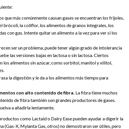
uiente:
os que más comúnmente causan gases se encuentran los frijoles,
 el brócoli, la coliflor, los alimentos de granos integrales, los
das con gas. Intente quitar un alimento a la vez para ver si los
recen ser un problema, puede tener algún grado de intolerancia
uebe las versiones bajas en lactosa o sin lactosa. Ciertos
 los alimentos sin azúcar, como sorbitol, manitol y xilitol,
es.
rasa la digestión y le da a los alimentos más tiempo para
entos con alto contenido de fibra.
La fibra tiene muchos
ntenido de fibra también son grandes productores de gases.
vuelva a añadirla lentamente.
roductos como Lactaid o Dairy Ease pueden ayudar a digerir la
na (Gas-X, Mylanta Gas, otros) no demostraron ser útiles, pero