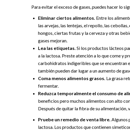
Para evitar el exceso de gases, puedes hacer lo sig
Eliminar ciertos alimentos.
Entre los aliment
las arvejas, las lentejas, el repollo, las cebollas,
hongos, ciertas frutas y la cerveza y otras bebi
gases mejoran.
Lea las etiquetas.
Si los productos lácteos pa
a la lactosa. Preste atención a lo que come y pr
carbohidratos indigeribles que se encuentran en
también pueden dar lugar a un aumento de gas
Coma menos alimentos grasos.
La grasa ret
fermentar.
Reduzca temporalmente el consumo de alim
beneficios pero muchos alimentos con alto co
Después de quitar la fibra de su alimentación, 
Pruebe un remedio de venta libre.
Algunos p
lactosa. Los productos que contienen simetico