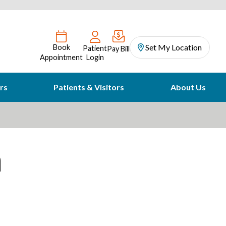
Set My Location
Book
Patient
Pay Bill
Appointment
Login
rs
Patients & Visitors
About Us
n