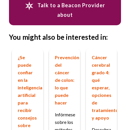
Talk to a Beacon Provider
about
You might also be interested in:
¿Se
Prevención
Cáncer
puede
del
cerebral
confiar
cáncer
grado 4:
en la
de colon:
qué
inteligencia
lo que
esperar,
artificial
puede
opciones
para
hacer
de
recibir
tratamiento
Infórmese
consejos
y apoyo
sobre los
sobre
métodos
Descubra