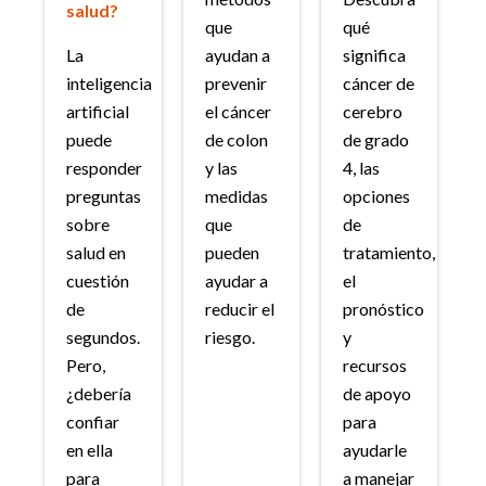
salud?
que
qué
La
ayudan a
significa
inteligencia
prevenir
cáncer de
artificial
el cáncer
cerebro
puede
de colon
de grado
responder
y las
4, las
preguntas
medidas
opciones
sobre
que
de
salud en
pueden
tratamiento,
cuestión
ayudar a
el
de
reducir el
pronóstico
segundos.
riesgo.
y
Pero,
recursos
¿debería
de apoyo
confiar
para
en ella
ayudarle
para
a manejar