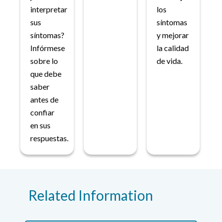
interpretar
los
sus
síntomas
síntomas?
y mejorar
Infórmese
la calidad
sobre lo
de vida.
que debe
saber
antes de
confiar
en sus
respuestas.
Related Information