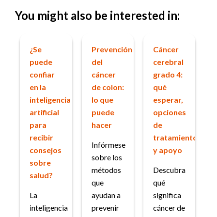
You might also be interested in:
¿Se
Prevención
Cáncer
puede
del
cerebral
confiar
cáncer
grado 4:
en la
de colon:
qué
inteligencia
lo que
esperar,
artificial
puede
opciones
para
hacer
de
recibir
tratamiento
Infórmese
consejos
y apoyo
sobre los
sobre
métodos
Descubra
salud?
que
qué
La
ayudan a
significa
inteligencia
prevenir
cáncer de