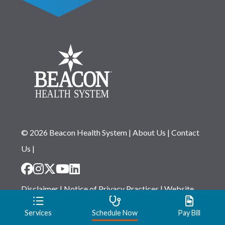
© 2026 Beacon Health System
|
About Us
|
Contact
Us
|
Disclaimer
|
Notice of Privacy Practices
|
Website
Privacy Statement
|
Notice of Non-Discrimination
Services
Schedule Now
Pay Bill