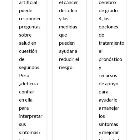
artificial
el cáncer
cerebro
puede
de colon
de grado
responder
y las
4, las
preguntas
medidas
opciones
sobre
que
de
salud en
pueden
tratamiento,
cuestión
ayudar a
el
de
reducir el
pronóstico
segundos.
riesgo.
y
Pero,
recursos
¿debería
de apoyo
confiar
para
en ella
ayudarle
para
a manejar
interpretar
los
sus
síntomas
síntomas?
y mejorar