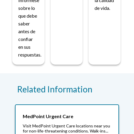
Infórmese
la calidad
sobre lo
de vida.
que debe
saber
antes de
confiar
en sus
respuestas.
Related Information
MedPoint Urgent Care
Visit MedPoint Urgent Care locations near you
for non-life-threatening conditions. Walk-ins...