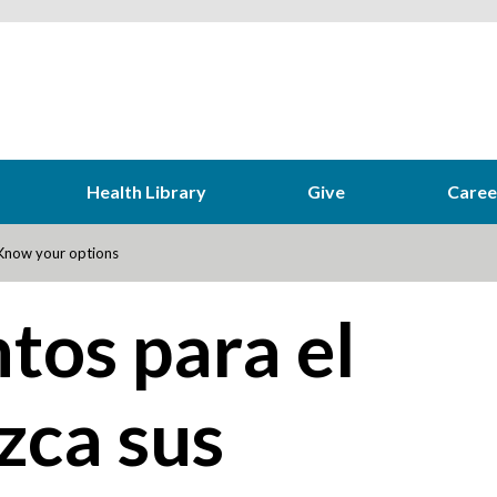
Health Library
Give
Caree
Know your options
os para el
zca sus