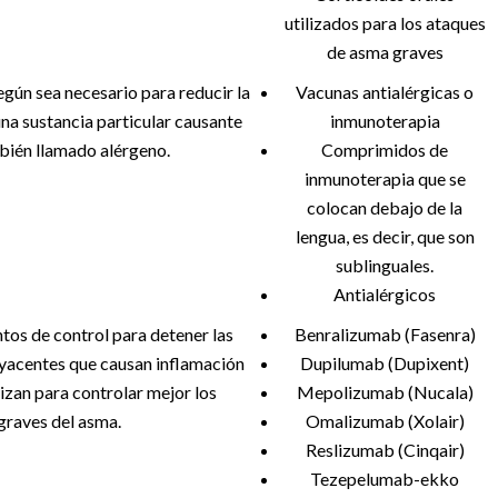
utilizados para los ataques
de asma graves
gún sea necesario para reducir la
Vacunas antialérgicas o
una sustancia particular causante
inmunoterapia
mbién llamado alérgeno.
Comprimidos de
inmunoterapia que se
colocan debajo de la
lengua, es decir, que son
sublinguales.
Antialérgicos
os de control para detener las
Benralizumab (Fasenra)
yacentes que causan inflamación
Dupilumab (Dupixent)
lizan para controlar mejor los
Mepolizumab (Nucala)
graves del asma.
Omalizumab (Xolair)
Reslizumab (Cinqair)
Tezepelumab-ekko