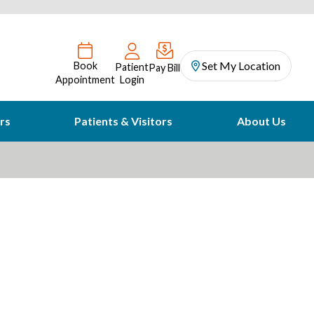
Set My Location
Book
Patient
Pay Bill
Appointment
Login
rs
Patients & Visitors
About Us