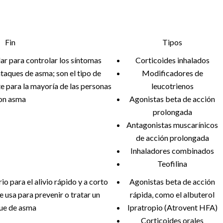
Fin
Tipos
ar para controlar los síntomas
Corticoides inhalados
ataques de asma; son el tipo de
Modificadores de
 para la mayoría de las personas
leucotrienos
on asma
Agonistas beta de acción
prolongada
Antagonistas muscarínicos
de acción prolongada
Inhaladores combinados
Teofilina
o para el alivio rápido y a corto
Agonistas beta de acción
e usa para prevenir o tratar un
rápida, como el albuterol
ue de asma
Ipratropio (Atrovent HFA)
Corticoides orales