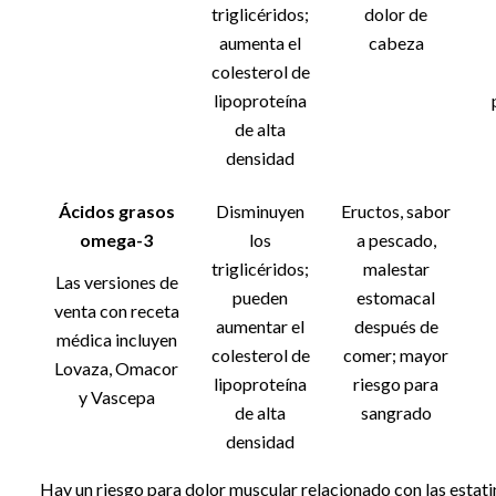
triglicéridos;
dolor de
aumenta el
cabeza
colesterol de
lipoproteína
de alta
densidad
Ácidos grasos
Disminuyen
Eructos, sabor
omega-3
los
a pescado,
triglicéridos;
malestar
Las versiones de
pueden
estomacal
venta con receta
aumentar el
después de
médica incluyen
colesterol de
comer; mayor
Lovaza, Omacor
lipoproteína
riesgo para
y Vascepa
de alta
sangrado
densidad
Hay un riesgo para dolor muscular relacionado con las estat