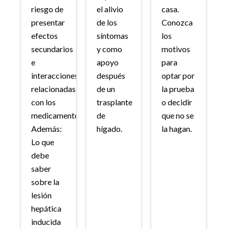
riesgo de
el alivio
casa.
presentar
de los
Conozca
efectos
síntomas
los
secundarios
y como
motivos
e
apoyo
para
interacciones
después
optar por
relacionadas
de un
la prueba
con los
trasplante
o decidir
medicamentos.
de
que no se
Además:
hígado.
la hagan.
Lo que
debe
saber
sobre la
lesión
hepática
inducida