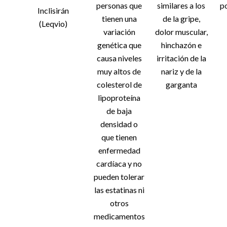
personas que
similares a los
p
Inclisirán
tienen una
de la gripe,
(Leqvio)
variación
dolor muscular,
genética que
hinchazón e
causa niveles
irritación de la
muy altos de
nariz y de la
colesterol de
garganta
lipoproteína
de baja
densidad o
que tienen
enfermedad
cardíaca y no
pueden tolerar
las estatinas ni
otros
medicamentos