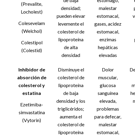
de baja
estómago,
(Prevalite,
densidad;
malestar
Locholest)
pueden elevar
estomacal,
v
Colesevelam
levemente el
gases, acidez
(Welchol)
colesterol de
estomacal,
lipoproteína
enzimas
Colestipol
de alta
hepáticas
(Colestid)
densidad
elevadas
Inhibidor de
Disminuye el
Dolor
De
absorción de
colesterol de
muscular,
colesterol y
lipoproteína
glucosa
m
estatina
de baja
sanguínea
he
densidad y los
elevada,
Ezetimiba-
triglicéridos;
problemas
simvastatina
aumenta el
para defecar,
(Vytorin)
colesterol de
malestar
lipoproteína
estomacal,