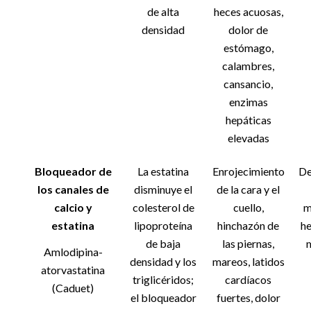
de alta
heces acuosas,
densidad
dolor de
estómago,
calambres,
cansancio,
enzimas
hepáticas
elevadas
Bloqueador de
La estatina
Enrojecimiento
De
los canales de
disminuye el
de la cara y el
calcio y
colesterol de
cuello,
m
estatina
lipoproteína
hinchazón de
he
de baja
las piernas,
Amlodipina-
densidad y los
mareos, latidos
atorvastatina
triglicéridos;
cardíacos
(Caduet)
el bloqueador
fuertes, dolor