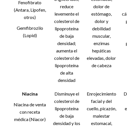
Fenofibrato
reduce
dolor de
(Antara, Lipofen,
levemente el
estómago,
cá
otros)
colesterol de
dolor y
Gemfibrozilo
lipoproteína
debilidad
(Lopid)
de baja
muscular,
densidad;
enzimas
aumenta el
hepáticas
colesterol de
elevadas, dolor
lipoproteína
de cabeza
de alta
densidad
Niacina
Disminuye el
Enrojecimiento
D
colesterol de
facial y del
Niacina de venta
lipoproteína
cuello, picazón,
e
con receta
de baja
malestar
médica (Niacor)
densidad y los
estomacal,