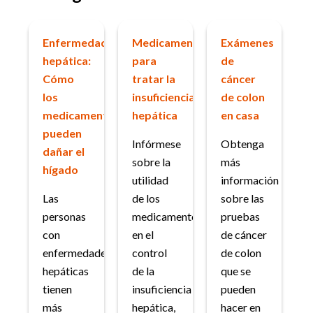
Enfermedad
Medicamentos
Exámenes
hepática:
para
de
Cómo
tratar la
cáncer
los
insuficiencia
de colon
medicamentos
hepática
en casa
pueden
Infórmese
Obtenga
dañar el
sobre la
más
hígado
utilidad
información
Las
de los
sobre las
personas
medicamentos
pruebas
con
en el
de cáncer
enfermedades
control
de colon
hepáticas
de la
que se
tienen
insuficiencia
pueden
más
hepática,
hacer en