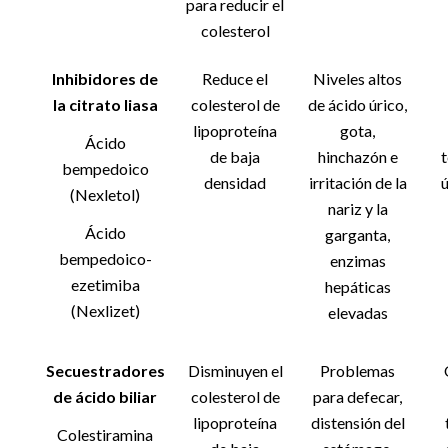
para reducir el
colesterol
Inhibidores de
Reduce el
Niveles altos
la citrato liasa
colesterol de
de ácido úrico,
lipoproteína
gota,
Ácido
de baja
hinchazón e
bempedoico
densidad
irritación de la
(Nexletol)
nariz y la
Ácido
garganta,
bempedoico-
enzimas
ezetimiba
hepáticas
(Nexlizet)
elevadas
Secuestradores
Disminuyen el
Problemas
de ácido biliar
colesterol de
para defecar,
lipoproteína
distensión del
Colestiramina