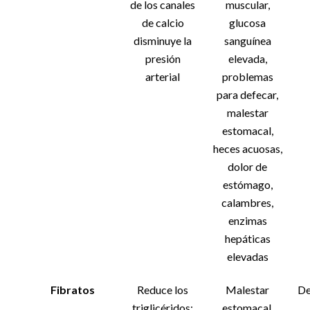
de los canales
muscular,
de calcio
glucosa
disminuye la
sanguínea
presión
elevada,
arterial
problemas
para defecar,
malestar
estomacal,
heces acuosas,
dolor de
estómago,
calambres,
enzimas
hepáticas
elevadas
Fibratos
Reduce los
Malestar
De
triglicéridos;
estomacal,