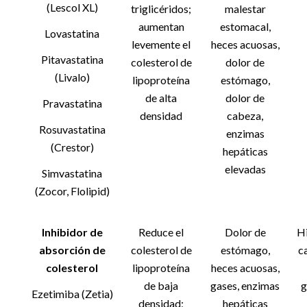
(Lescol XL)
triglicéridos;
malestar
aumentan
estomacal,
Lovastatina
levemente el
heces acuosas,
Pitavastatina
colesterol de
dolor de
(Livalo)
lipoproteína
estómago,
de alta
dolor de
Pravastatina
densidad
cabeza,
Rosuvastatina
enzimas
(Crestor)
hepáticas
elevadas
Simvastatina
(Zocor, Flolipid)
Inhibidor de
Reduce el
Dolor de
Hi
absorción de
colesterol de
estómago,
ca
colesterol
lipoproteína
heces acuosas,
de baja
gases, enzimas
g
Ezetimiba (Zetia)
densidad;
hepáticas