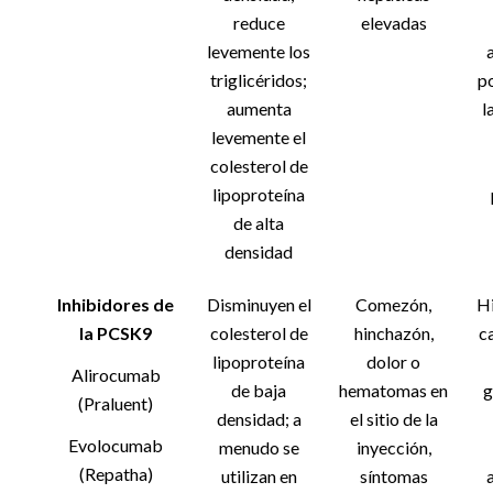
reduce
elevadas
levemente los
triglicéridos;
p
aumenta
l
levemente el
colesterol de
lipoproteína
de alta
densidad
Inhibidores de
Disminuyen el
Comezón,
Hi
la PCSK9
colesterol de
hinchazón,
ca
lipoproteína
dolor o
Alirocumab
de baja
hematomas en
g
(Praluent)
densidad; a
el sitio de la
Evolocumab
menudo se
inyección,
(Repatha)
utilizan en
síntomas