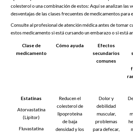
colesterol o una combinación de estos: Aquí se analizan las v
desventajas de las clases frecuentes de medicamentos para el
Consulte al profesional de atención médica antes de tomar c
estos medicamento si está cursando un embarazo o si está
Clase de
Cómo ayuda
Efectos
medicamento
secundarios
comunes
f
ra
Estatinas
Reducen el
Dolor y
De
colesterol de
debilidad
Atorvastatina
lipoproteína
muscular,
m
(Lipitor)
de baja
problemas
he
Fluvastatina
densidad y los
para defecar,