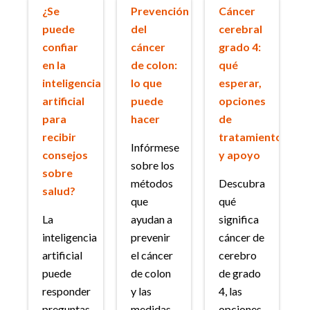
¿Se
Prevención
Cáncer
puede
del
cerebral
confiar
cáncer
grado 4:
en la
de colon:
qué
inteligencia
lo que
esperar,
artificial
puede
opciones
para
hacer
de
recibir
tratamiento
Infórmese
consejos
y apoyo
sobre los
sobre
métodos
Descubra
salud?
que
qué
La
ayudan a
significa
inteligencia
prevenir
cáncer de
artificial
el cáncer
cerebro
puede
de colon
de grado
responder
y las
4, las
preguntas
medidas
opciones