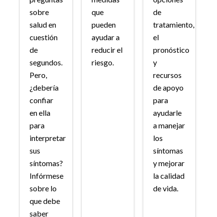
sobre
que
de
salud en
pueden
tratamiento,
cuestión
ayudar a
el
de
reducir el
pronóstico
segundos.
riesgo.
y
Pero,
recursos
¿debería
de apoyo
confiar
para
en ella
ayudarle
para
a manejar
interpretar
los
sus
síntomas
síntomas?
y mejorar
Infórmese
la calidad
sobre lo
de vida.
que debe
saber