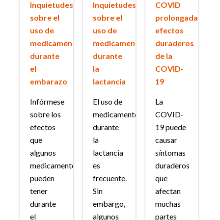
Inquietudes
Inquietudes
COVID
sobre el
sobre el
prolongada:
uso de
uso de
efectos
medicamentos
medicamentos
duraderos
durante
durante
de la
el
la
COVID-
embarazo
lactancia
19
Infórmese
El uso de
La
sobre los
medicamentos
COVID-
efectos
durante
19 puede
que
la
causar
algunos
lactancia
síntomas
medicamentos
es
duraderos
pueden
frecuente.
que
tener
Sin
afectan
durante
embargo,
muchas
el
algunos
partes