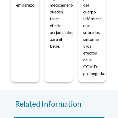
embarazo.
medicamentos
del
pueden
cuerpo.
tener
Infórmese
efectos
más
perjudiciales
sobre los
para el
síntomas
bebé.
y los
efectos
de la
COVID
prolongada.
Related Information