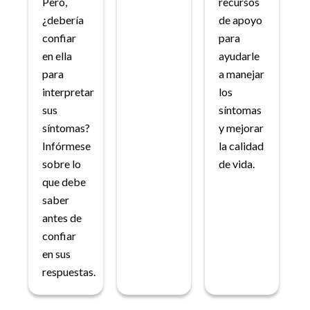
Pero,
recursos
¿debería
de apoyo
confiar
para
en ella
ayudarle
para
a manejar
interpretar
los
sus
síntomas
síntomas?
y mejorar
Infórmese
la calidad
sobre lo
de vida.
que debe
saber
antes de
confiar
en sus
respuestas.