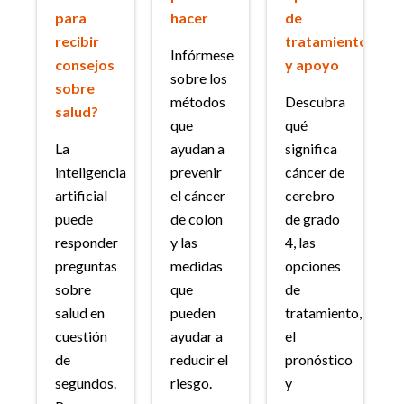
para
hacer
de
recibir
tratamiento
Infórmese
consejos
y apoyo
sobre los
sobre
métodos
Descubra
salud?
que
qué
La
ayudan a
significa
inteligencia
prevenir
cáncer de
artificial
el cáncer
cerebro
puede
de colon
de grado
responder
y las
4, las
preguntas
medidas
opciones
sobre
que
de
salud en
pueden
tratamiento,
cuestión
ayudar a
el
de
reducir el
pronóstico
segundos.
riesgo.
y