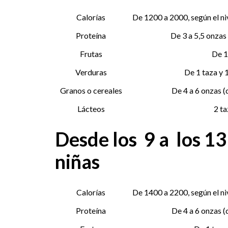
Calorías
De 1200 a 2000, según el ni
Proteína
De 3 a 5,5 onzas
Frutas
De 1
Verduras
De 1 taza y 1
Granos o cereales
De 4 a 6 onzas 
Lácteos
2 ta
Desde los 9 a los 13
niñas
Calorías
De 1400 a 2200, según el ni
Proteína
De 4 a 6 onzas 