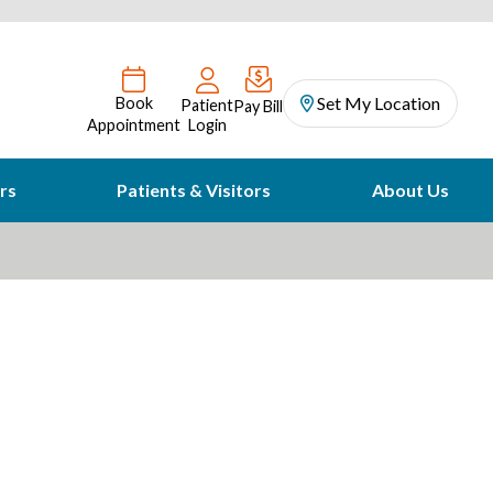
Set My Location
Book
Patient
Pay Bill
Appointment
Login
rs
Patients & Visitors
About Us