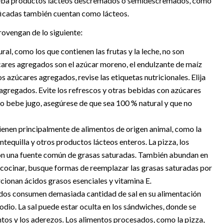
 beba productos lácteos descremados o semidescremados, como
ificadas también cuentan como lácteos.
provengan de lo siguiente:
al, como los que contienen las frutas y la leche, no son
ares agregados son el azúcar moreno, el endulzante de maíz
 los azúcares agregados, revise las etiquetas nutricionales. Elija
agregados. Evite los refrescos y otras bebidas con azúcares
ijo bebe jugo, asegúrese de que sea 100 % natural y que no
ienen principalmente de alimentos de origen animal, como la
mantequilla y otros productos lácteos enteros. La pizza, los
son una fuente común de grasas saturadas. También abundan en
Al cocinar, busque formas de reemplazar las grasas saturadas por
rcionan ácidos grasos esenciales y vitamina E.
idos consumen demasiada cantidad de sal en su alimentación
odio. La sal puede estar oculta en los sándwiches, donde se
entos y los aderezos. Los alimentos procesados, como la pizza,