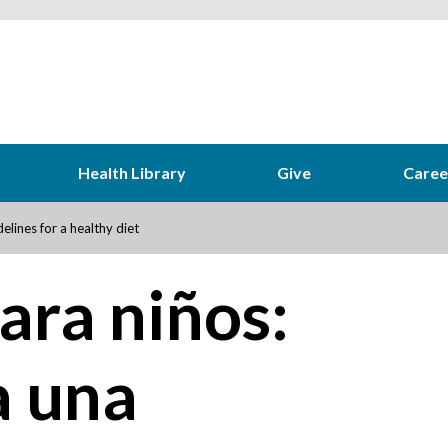
Health Library
Give
Caree
delines for a healthy diet
ara niños:
a una