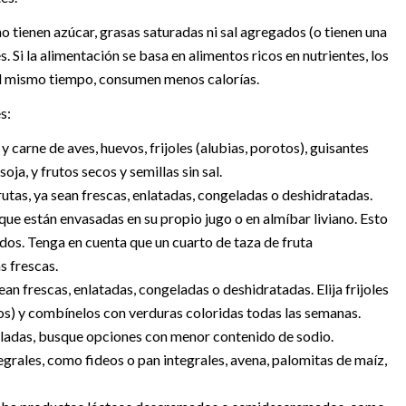
 tienen azúcar, grasas saturadas ni sal agregados (o tienen una
. Si la alimentación se basa en alimentos ricos en nutrientes, los
 al mismo tiempo, consumen menos calorías.
s:
y carne de aves, huevos, frijoles (alubias, porotos), guisantes
oja, y frutos secos y semillas sin sal.
frutas, ya sean frescas, enlatadas, congeladas o deshidratadas.
que están envasadas en su propio jugo o en almíbar liviano. Esto
dos. Tenga en cuenta que un cuarto de taza de fruta
s frescas.
ean frescas, enlatadas, congeladas o deshidratadas. Elija frijoles
aros) y combínelos con verduras coloridas todas las semanas.
ladas, busque opciones con menor contenido de sodio.
tegrales, como fideos o pan integrales, avena, palomitas de maíz,