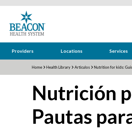
Providers
Locations
Services
Home
Health Library
Articulos
Nutrition for kids: Gui
Nutrición p
Pautas par