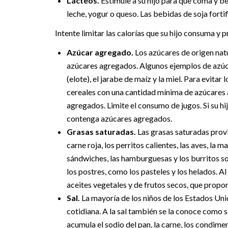
Lácteos.
Estimule a su hijo para que coma y
leche, yogur o queso. Las bebidas de soja fort
Intente limitar las calorías que su hijo consuma y 
Azúcar agregado.
Los azúcares de origen natur
azúcares agregados. Algunos ejemplos de azúc
(elote), el jarabe de maíz y la miel. Para evitar
cereales con una cantidad mínima de azúcares 
agregados. Limite el consumo de jugos. Si su h
contenga azúcares agregados.
Grasas saturadas.
Las grasas saturadas prov
carne roja, los perritos calientes, las aves, la 
sándwiches, las hamburguesas y los burritos 
los postres, como los pasteles y los helados. 
aceites vegetales y de frutos secos, que propo
Sal.
La mayoría de los niños de los Estados Un
cotidiana. A la sal también se la conoce como s
acumula el sodio del pan, la carne, los condim