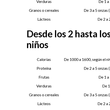
Verduras
De 1 a 
Granos o cereales
De 3 a 5 onzas 
Lácteos
De 2 a 
Desde los 2 hasta los
niños
Calorías
De 1000 a 1600, según el ni
Proteína
De 2 a 5 onzas 
Frutas
De 1 a 
Verduras
De 1
Granos o cereales
De 3 a 5 onzas 
Lácteos
De 2 a 