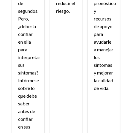
de
reducir el
pronóstico
segundos.
riesgo.
y
Pero,
recursos
¿debería
de apoyo
confiar
para
en ella
ayudarle
para
a manejar
interpretar
los
sus
síntomas
síntomas?
y mejorar
Infórmese
la calidad
sobre lo
de vida.
que debe
saber
antes de
confiar
en sus