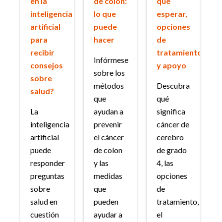
en la
de colon:
qué
inteligencia
lo que
esperar,
artificial
puede
opciones
para
hacer
de
recibir
tratamiento
Infórmese
consejos
y apoyo
sobre los
sobre
métodos
Descubra
salud?
que
qué
La
ayudan a
significa
inteligencia
prevenir
cáncer de
artificial
el cáncer
cerebro
puede
de colon
de grado
responder
y las
4, las
preguntas
medidas
opciones
sobre
que
de
salud en
pueden
tratamiento,
cuestión
ayudar a
el