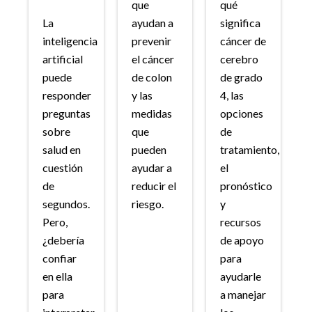
que
qué
La
ayudan a
significa
inteligencia
prevenir
cáncer de
artificial
el cáncer
cerebro
puede
de colon
de grado
responder
y las
4, las
preguntas
medidas
opciones
sobre
que
de
salud en
pueden
tratamiento,
cuestión
ayudar a
el
de
reducir el
pronóstico
segundos.
riesgo.
y
Pero,
recursos
¿debería
de apoyo
confiar
para
en ella
ayudarle
para
a manejar