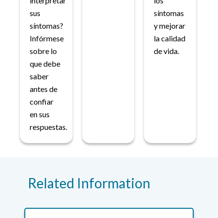
interpretar
los
sus
síntomas
síntomas?
y mejorar
Infórmese
la calidad
sobre lo
de vida.
que debe
saber
antes de
confiar
en sus
respuestas.
Related Information