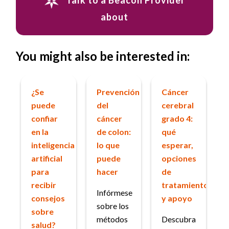
Talk to a Beacon Provider
about
You might also be interested in:
¿Se
Prevención
Cáncer
puede
del
cerebral
confiar
cáncer
grado 4:
en la
de colon:
qué
inteligencia
lo que
esperar,
artificial
puede
opciones
para
hacer
de
recibir
tratamiento
Infórmese
consejos
y apoyo
sobre los
sobre
métodos
Descubra
salud?