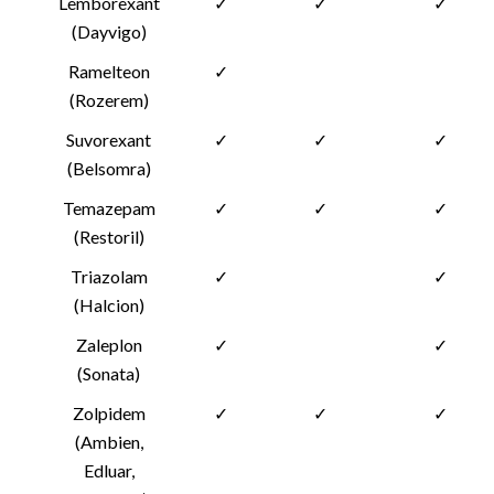
Lemborexant
✓
✓
✓
(Dayvigo)
Ramelteon
✓
(Rozerem)
Suvorexant
✓
✓
✓
(Belsomra)
Temazepam
✓
✓
✓
(Restoril)
Triazolam
✓
✓
(Halcion)
Zaleplon
✓
✓
(Sonata)
Zolpidem
✓
✓
✓
(Ambien,
Edluar,