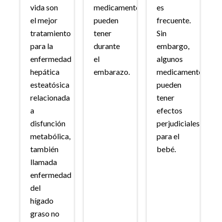
vida son
medicamentos
es
el mejor
pueden
frecuente.
tratamiento
tener
Sin
para la
durante
embargo,
enfermedad
el
algunos
hepática
embarazo.
medicamentos
esteatósica
pueden
relacionada
tener
a
efectos
disfunción
perjudiciales
metabólica,
para el
también
bebé.
llamada
enfermedad
del
hígado
graso no