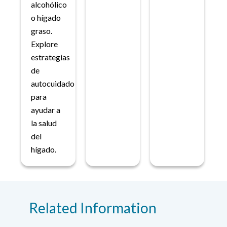
alcohólico
o hígado
graso.
Explore
estrategias
de
autocuidado
para
ayudar a
la salud
del
hígado.
Related Information