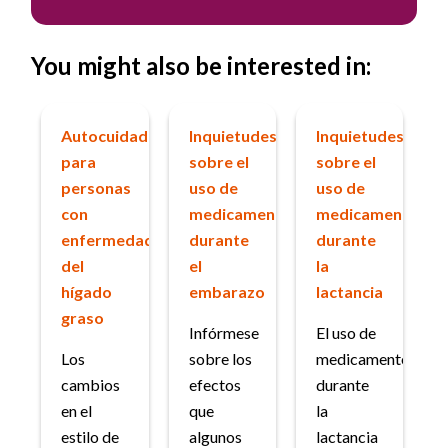
You might also be interested in:
Autocuidado
Inquietudes
Inquietudes
para
sobre el
sobre el
personas
uso de
uso de
con
medicamentos
medicamentos
enfermedad
durante
durante
del
el
la
hígado
embarazo
lactancia
graso
Infórmese
El uso de
Los
sobre los
medicamentos
cambios
efectos
durante
en el
que
la
estilo de
algunos
lactancia