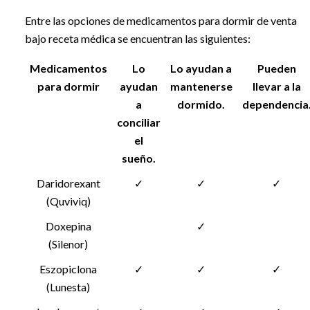
Entre las opciones de medicamentos para dormir de venta
bajo receta médica se encuentran las siguientes:
Medicamentos
Lo
Lo ayudan a
Pueden
para dormir
ayudan
mantenerse
llevar a la
a
dormido.
dependencia
conciliar
el
sueño.
Daridorexant
✓
✓
✓
(Quviviq)
Doxepina
✓
(Silenor)
Eszopiclona
✓
✓
✓
(Lunesta)