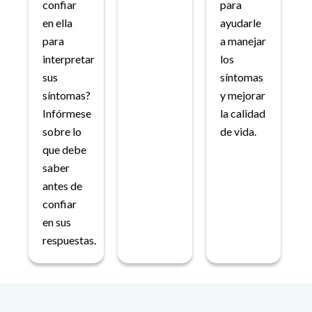
confiar
para
en ella
ayudarle
para
a manejar
interpretar
los
sus
síntomas
síntomas?
y mejorar
Infórmese
la calidad
sobre lo
de vida.
que debe
saber
antes de
confiar
en sus
respuestas.