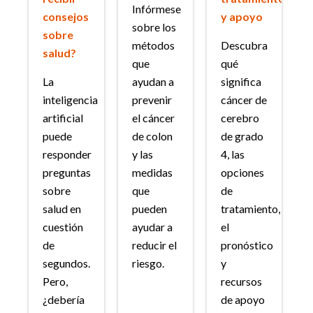
Infórmese
consejos
y apoyo
sobre los
sobre
métodos
Descubra
salud?
que
qué
La
ayudan a
significa
inteligencia
prevenir
cáncer de
artificial
el cáncer
cerebro
puede
de colon
de grado
responder
y las
4, las
preguntas
medidas
opciones
sobre
que
de
salud en
pueden
tratamiento,
cuestión
ayudar a
el
de
reducir el
pronóstico
segundos.
riesgo.
y
Pero,
recursos
¿debería
de apoyo