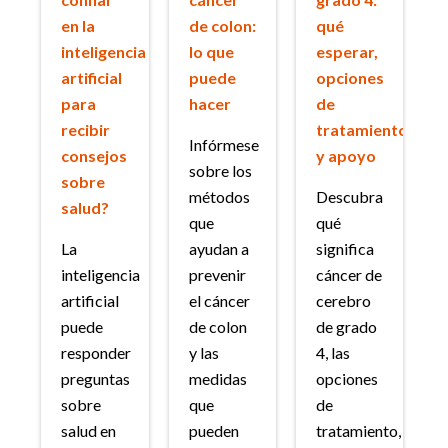
en la
de colon:
qué
inteligencia
lo que
esperar,
artificial
puede
opciones
para
hacer
de
recibir
tratamiento
Infórmese
consejos
y apoyo
sobre los
sobre
métodos
Descubra
salud?
que
qué
La
ayudan a
significa
inteligencia
prevenir
cáncer de
artificial
el cáncer
cerebro
puede
de colon
de grado
responder
y las
4, las
preguntas
medidas
opciones
sobre
que
de
salud en
pueden
tratamiento,