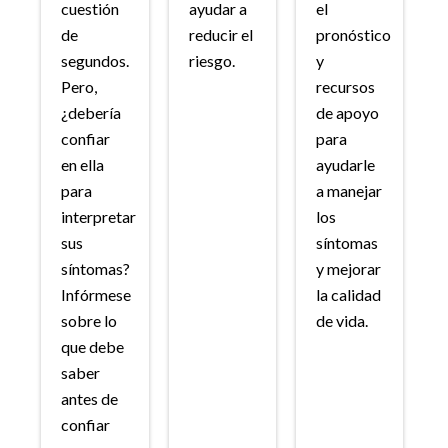
cuestión
ayudar a
el
de
reducir el
pronóstico
segundos.
riesgo.
y
Pero,
recursos
¿debería
de apoyo
confiar
para
en ella
ayudarle
para
a manejar
interpretar
los
sus
síntomas
síntomas?
y mejorar
Infórmese
la calidad
sobre lo
de vida.
que debe
saber
antes de
confiar