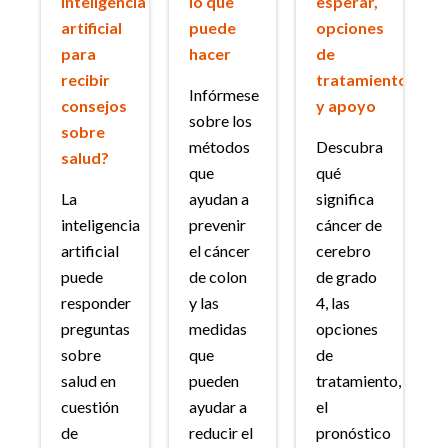
inteligencia
lo que
esperar,
artificial
puede
opciones
para
hacer
de
recibir
tratamiento
Infórmese
consejos
y apoyo
sobre los
sobre
métodos
Descubra
salud?
que
qué
La
ayudan a
significa
inteligencia
prevenir
cáncer de
artificial
el cáncer
cerebro
puede
de colon
de grado
responder
y las
4, las
preguntas
medidas
opciones
sobre
que
de
salud en
pueden
tratamiento,
cuestión
ayudar a
el
de
reducir el
pronóstico