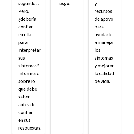
segundos.
riesgo.
y
Pero,
recursos
¿debería
de apoyo
confiar
para
en ella
ayudarle
para
a manejar
interpretar
los
sus
síntomas
síntomas?
y mejorar
Infórmese
la calidad
sobre lo
de vida.
que debe
saber
antes de
confiar
en sus
respuestas.