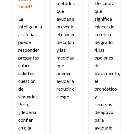
métodos
Descubra
salud?
que
qué
La
ayudan a
significa
inteligencia
prevenir
cáncer de
artificial
el cáncer
cerebro
puede
de colon
de grado
responder
y las
4, las
preguntas
medidas
opciones
sobre
que
de
salud en
pueden
tratamiento,
cuestión
ayudar a
el
de
reducir el
pronóstico
segundos.
riesgo.
y
Pero,
recursos
¿debería
de apoyo
confiar
para
en ella
ayudarle