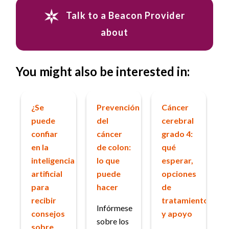
Talk to a Beacon Provider
about
You might also be interested in:
¿Se
Prevención
Cáncer
puede
del
cerebral
confiar
cáncer
grado 4:
en la
de colon:
qué
inteligencia
lo que
esperar,
artificial
puede
opciones
para
hacer
de
recibir
tratamiento
Infórmese
consejos
y apoyo
sobre los
sobre