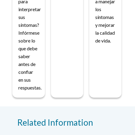
para
a manejar
interpretar
los
sus
síntomas
síntomas?
y mejorar
Infórmese
la calidad
sobre lo
de vida.
que debe
saber
antes de
confiar
en sus
respuestas.
Related Information