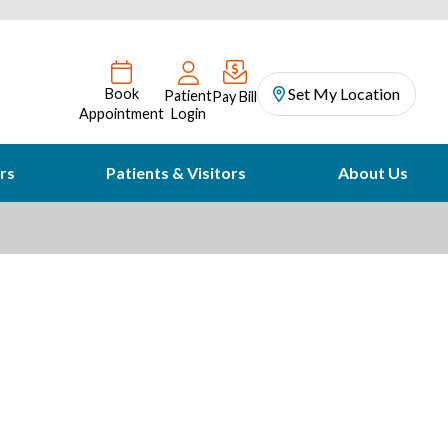
Set My Location
Book
Patient
Pay Bill
Appointment
Login
rs
Patients & Visitors
About Us