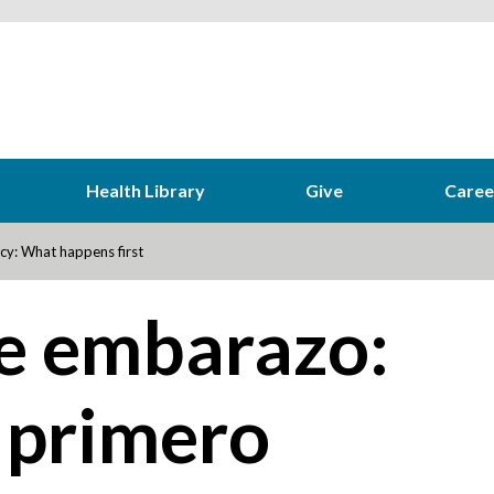
Health Library
Give
Caree
y: What happens first
e embarazo:
 primero