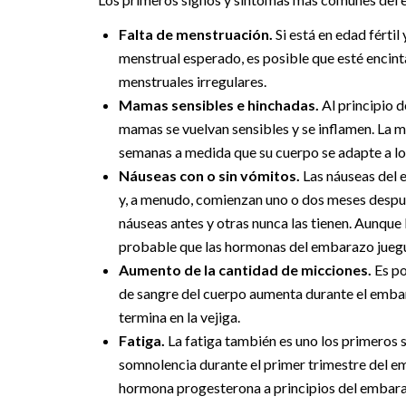
Falta de menstruación.
Si está en edad fértil
menstrual esperado, es posible que esté encint
menstruales irregulares.
Mamas sensibles e hinchadas.
Al principio 
mamas se vuelvan sensibles y se inflamen. La
semanas a medida que su cuerpo se adapte a l
Náuseas con o sin vómitos.
Las náuseas del 
y, a menudo, comienzan uno o dos meses despué
náuseas antes y otras nunca las tienen. Aunque 
probable que las hormonas del embarazo juegu
Aumento de la cantidad de micciones.
Es po
de sangre del cuerpo aumenta durante el embar
termina en la vejiga.
Fatiga.
La fatiga también es uno los primeros 
somnolencia durante el primer trimestre del e
hormona progesterona a principios del embaraz