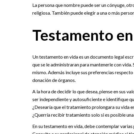
La persona que nombre puede ser un cónyuge, otr
religiosa. También puede elegir a una o más person
Testamento en
Un testamento en vida es un documento legal escri
que se le administraran para mantenerle con vida. S
mismo. Además incluye sus preferencias respecto d
donación de órganos.
A la hora de decidir lo que desea, piense en sus v
ser independiente y autosuficiente e identifique qu
¿Desearía que el tratamiento prolongara su vida en
¿Querría recibir tratamiento solo si es posible una
En su testamento en vida, debe contemplar varias p
Consulte a su profesional de atención médica si ti