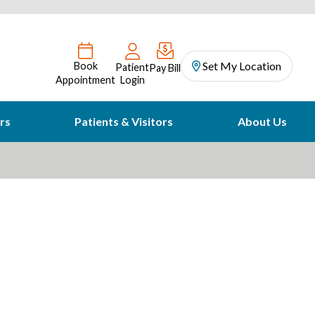
Set My Location
Book
Patient
Pay Bill
Appointment
Login
rs
Patients & Visitors
About Us