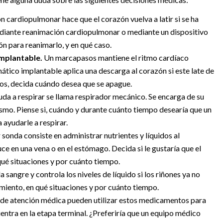
 cardiopulmonar hace que el corazón vuelva a latir si se ha
ediante reanimación cardiopulmonar o mediante un dispositivo
ón para reanimarlo, y en qué caso.
implantable.
Un marcapasos mantiene el ritmo cardíaco
ático implantable aplica una descarga al corazón si este late de
ivos, decida cuándo desea que se apague.
da a respirar se llama respirador mecánico. Se encarga de su
mismo. Piense si, cuándo y durante cuánto tiempo desearía que un
ayudarle a respirar.
sonda consiste en administrar nutrientes y líquidos al
ce en una vena o en el estómago. Decida si le gustaría que el
qué situaciones y por cuánto tiempo.
 sangre y controla los niveles de líquido si los riñones ya no
amiento, en qué situaciones y por cuánto tiempo.
 de atención médica pueden utilizar estos medicamentos para
entra en la etapa terminal. ¿Preferiría que un equipo médico