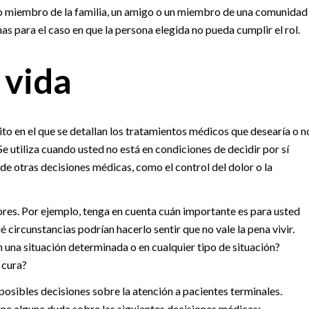
o miembro de la familia, un amigo o un miembro de una comunidad
as para el caso en que la persona elegida no pueda cumplir el rol.
 vida
to en el que se detallan los tratamientos médicos que desearía o n
e utiliza cuando usted no está en condiciones de decidir por sí
e otras decisiones médicas, como el control del dolor o la
alores. Por ejemplo, tenga en cuenta cuán importante es para usted
é circunstancias podrían hacerlo sentir que no vale la pena vivir.
 una situación determinada o en cualquier tipo de situación?
 cura?
osibles decisiones sobre la atención a pacientes terminales.
ene alguna duda sobre las siguientes decisiones médicas: