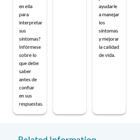
en ella
ayudarle
para
a manejar
interpretar
los
sus
síntomas
síntomas?
y mejorar
Infórmese
la calidad
sobre lo
de vida.
que debe
saber
antes de
confiar
en sus
respuestas.
Related Information