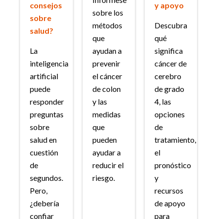
consejos
y apoyo
sobre los
sobre
métodos
Descubra
salud?
que
qué
La
ayudan a
significa
inteligencia
prevenir
cáncer de
artificial
el cáncer
cerebro
puede
de colon
de grado
responder
y las
4, las
preguntas
medidas
opciones
sobre
que
de
salud en
pueden
tratamiento,
cuestión
ayudar a
el
de
reducir el
pronóstico
segundos.
riesgo.
y
Pero,
recursos
¿debería
de apoyo
confiar
para