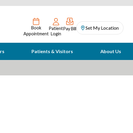
Set My Location
Book
Patient
Pay Bill
Appointment
Login
rs
Patients & Visitors
About Us