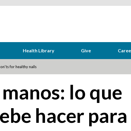
Health Library
Give
Caree
on'ts for healthy nails
 manos: lo que
debe hacer para