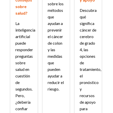
sobre los
sobre
métodos
Descubra
salud?
que
qué
La
ayudan a
significa
inteligencia
prevenir
cáncer de
artificial
el cáncer
cerebro
puede
de colon
de grado
responder
y las
4, las
preguntas
medidas
opciones
sobre
que
de
salud en
pueden
tratamiento,
cuestión
ayudar a
el
de
reducir el
pronóstico
segundos.
riesgo.
y
Pero,
recursos
¿debería
de apoyo
confiar
para