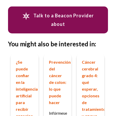
Talk to a Beacon Provider
about
You might also be interested in:
¿Se
Prevención
Cáncer
puede
del
cerebral
confiar
cáncer
grado 4:
en la
de colon:
qué
inteligencia
lo que
esperar,
artificial
puede
opciones
para
hacer
de
recibir
tratamiento
Infórmese
consejos
y apoyo