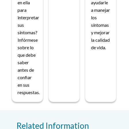
en ella
ayudarle
para
a manejar
interpretar
los
sus
síntomas
síntomas?
y mejorar
Infórmese
la calidad
sobre lo
de vida.
que debe
saber
antes de
confiar
en sus
respuestas.
Related Information