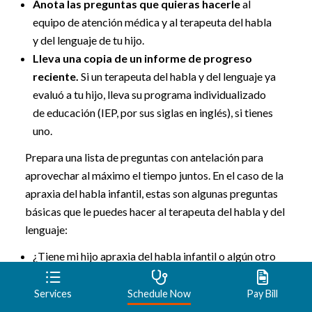
Anota las preguntas que quieras hacerle
al
equipo de atención médica y al terapeuta del habla
y del lenguaje de tu hijo.
Lleva una copia de un informe de progreso
reciente.
Si un terapeuta del habla y del lenguaje ya
evaluó a tu hijo, lleva su programa individualizado
de educación (IEP, por sus siglas en inglés), si tienes
uno.
Prepara una lista de preguntas con antelación para
aprovechar al máximo el tiempo juntos. En el caso de la
apraxia del habla infantil, estas son algunas preguntas
básicas que le puedes hacer al terapeuta del habla y del
lenguaje:
¿Tiene mi hijo apraxia del habla infantil o algún otro
trastorno del habla o del lenguaje?
¿En qué se diferencia la apraxia del habla infantil de
Services
Schedule Now
Pay Bill
otros trastornos del habla?