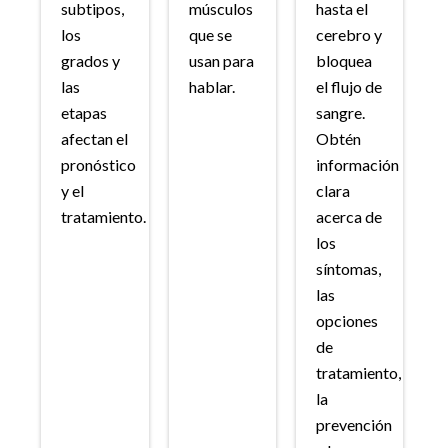
subtipos,
músculos
hasta el
los
que se
cerebro y
grados y
usan para
bloquea
las
hablar.
el flujo de
etapas
sangre.
afectan el
Obtén
pronóstico
información
y el
clara
tratamiento.
acerca de
los
síntomas,
las
opciones
de
tratamiento,
la
prevención