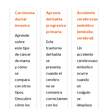
Carcinoma
Apraxia
Accidente
ductal
del habla
cerebrovascular
invasivo
progresiva
embólico
primaria
(embolia
Aprende
cerebral)
sobre
Este
este tipo
trastorno
Un
de cáncer
del habla
accidente
de mama
se
cerebrovascular
y cómo
presenta
embólico
se
cuando el
ocurre
compara
cerebro
cuando
con otros
no se
un
tipos.
comunica
coágulo
Descubre
correctamente
se
cómo los
con los
desplaza