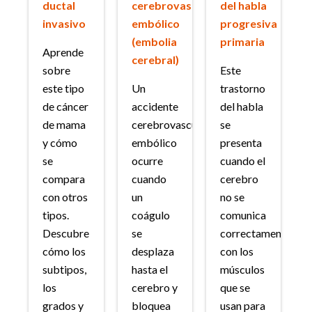
ductal
cerebrovascular
del habla
invasivo
embólico
progresiva
(embolia
primaria
Aprende
cerebral)
sobre
Este
este tipo
Un
trastorno
de cáncer
accidente
del habla
de mama
cerebrovascular
se
y cómo
embólico
presenta
se
ocurre
cuando el
compara
cuando
cerebro
con otros
un
no se
tipos.
coágulo
comunica
Descubre
se
correctamente
cómo los
desplaza
con los
subtipos,
hasta el
músculos
los
cerebro y
que se
grados y
bloquea
usan para