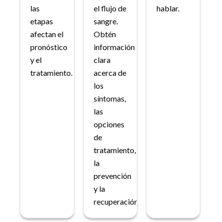
las
el flujo de
hablar.
etapas
sangre.
afectan el
Obtén
pronóstico
información
y el
clara
tratamiento.
acerca de
los
síntomas,
las
opciones
de
tratamiento,
la
prevención
y la
recuperación.