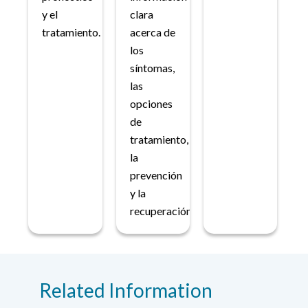
y el
clara
tratamiento.
acerca de
los
síntomas,
las
opciones
de
tratamiento,
la
prevención
y la
recuperación.
Related Information