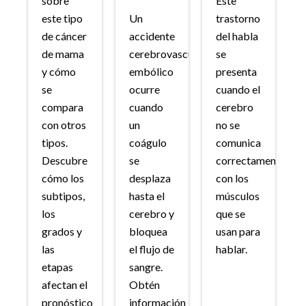
sobre
Este
este tipo
Un
trastorno
de cáncer
accidente
del habla
de mama
cerebrovascular
se
y cómo
embólico
presenta
se
ocurre
cuando el
compara
cuando
cerebro
con otros
un
no se
tipos.
coágulo
comunica
Descubre
se
correctamente
cómo los
desplaza
con los
subtipos,
hasta el
músculos
los
cerebro y
que se
grados y
bloquea
usan para
las
el flujo de
hablar.
etapas
sangre.
afectan el
Obtén
pronóstico
información