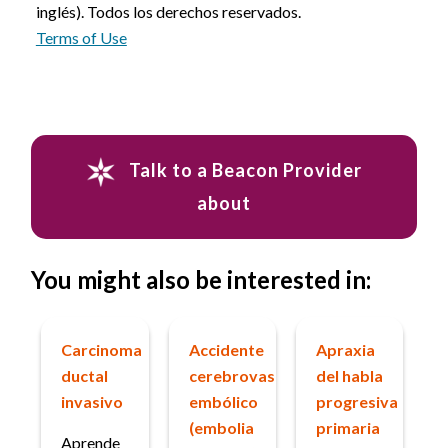
inglés). Todos los derechos reservados.
Terms of Use
Talk to a Beacon Provider
about
You might also be interested in:
Carcinoma
Accidente
Apraxia
ductal
cerebrovascular
del habla
invasivo
embólico
progresiva
(embolia
primaria
Aprende