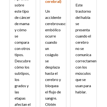
cerebral)
sobre
Este
este tipo
Un
trastorno
de cáncer
accidente
del habla
de mama
cerebrovascular
se
y cómo
embólico
presenta
se
ocurre
cuando el
compara
cuando
cerebro
con otros
un
no se
tipos.
coágulo
comunica
Descubre
se
correctamente
cómo los
desplaza
con los
subtipos,
hasta el
músculos
los
cerebro y
que se
grados y
bloquea
usan para
las
el flujo de
hablar.
etapas
sangre.
afectan el
Obtén