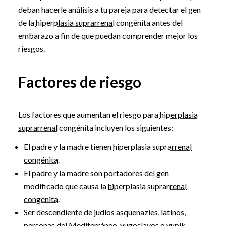
deban hacerle análisis a tu pareja para detectar el gen
de la
hiperplasia suprarrenal congénita
antes del
embarazo a fin de que puedan comprender mejor los
riesgos.
Factores de riesgo
Los factores que aumentan el riesgo para
hiperplasia
suprarrenal congénita
incluyen los siguientes:
El padre y la madre tienen
hiperplasia suprarrenal
congénita
.
El padre y la madre son portadores del gen
modificado que causa la
hiperplasia suprarrenal
congénita
.
Ser descendiente de judíos asquenazíes, latinos,
personas del Mediterráneo, yugoslavos o yupik.