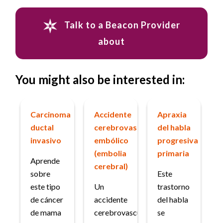
Talk to a Beacon Provider
about
You might also be interested in:
Carcinoma
Accidente
Apraxia
ductal
cerebrovascular
del habla
invasivo
embólico
progresiva
(embolia
primaria
Aprende
cerebral)
sobre
Este
este tipo
Un
trastorno
de cáncer
accidente
del habla
de mama
cerebrovascular
se