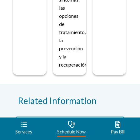
las
opciones
de
tratamiento,
la
prevención
y la
recuperación.
Related Information
MedPoint Urgent Care
Services
Schedule Now
Pay Bill
Visit MedPoint Urgent Care locations near you