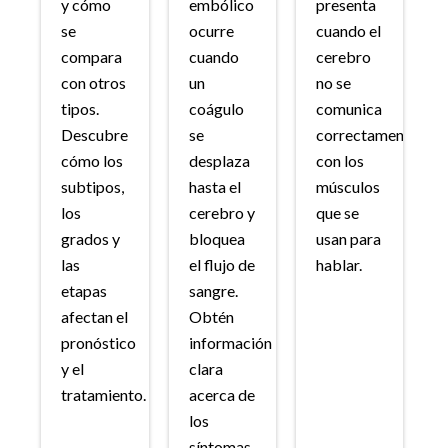
y cómo
embólico
presenta
se
ocurre
cuando el
compara
cuando
cerebro
con otros
un
no se
tipos.
coágulo
comunica
Descubre
se
correctamente
cómo los
desplaza
con los
subtipos,
hasta el
músculos
los
cerebro y
que se
grados y
bloquea
usan para
las
el flujo de
hablar.
etapas
sangre.
afectan el
Obtén
pronóstico
información
y el
clara
tratamiento.
acerca de
los
síntomas,