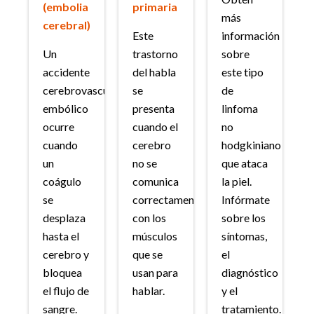
(embolia
primaria
más
cerebral)
Este
información
Un
trastorno
sobre
accidente
del habla
este tipo
cerebrovascular
se
de
embólico
presenta
linfoma
ocurre
cuando el
no
cuando
cerebro
hodgkiniano
un
no se
que ataca
coágulo
comunica
la piel.
se
correctamente
Infórmate
desplaza
con los
sobre los
hasta el
músculos
síntomas,
cerebro y
que se
el
bloquea
usan para
diagnóstico
el flujo de
hablar.
y el
sangre.
tratamiento.