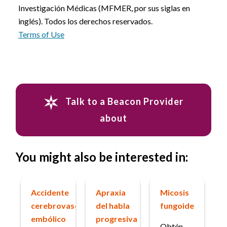
Investigación Médicas (MFMER, por sus siglas en
inglés). Todos los derechos reservados.
Terms of Use
Talk to a Beacon Provider
about
You might also be interested in:
Accidente
Apraxia
Micosis
cerebrovascular
del habla
fungoide
embólico
progresiva
Obtén