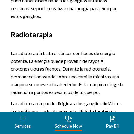
pudo haber diseminado a los ganglios linfáticos
cercanos, se podría realizar una cirugía para extirpar
estos ganglios.
Radioterapia
La radioterapia trata el cáncer con haces de energía
potente. La energía puede provenir de rayos X,
protones u otras fuentes. Durante la radioterapia,
permaneces acostado sobre una camilla mientras una
máquina se mueve a tu alrededor. Esta máquina dirige la
radiación a puntos específicos de tu cuerpo.
La radioterapia puede dirigirse a los ganglios linfáticos
si el melanoma se ha diseminado allí. Esta también se
puede usar para tratar los melanomas que no se
Services
Schedule Now
Pay Bill
extirpan por completo con la cirugía. En el caso del