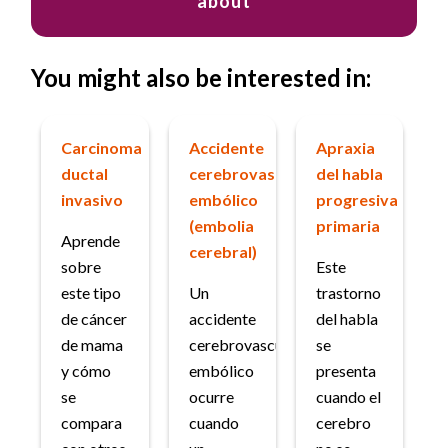
about
You might also be interested in:
Carcinoma
Accidente
Apraxia
ductal
cerebrovascular
del habla
invasivo
embólico
progresiva
(embolia
primaria
Aprende
cerebral)
sobre
Este
este tipo
Un
trastorno
de cáncer
accidente
del habla
de mama
cerebrovascular
se
y cómo
embólico
presenta
se
ocurre
cuando el
compara
cuando
cerebro