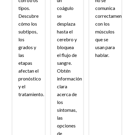
con otros
un
no se
tipos.
coágulo
comunica
Descubre
se
correctamente
cómo los
desplaza
con los
subtipos,
hasta el
músculos
los
cerebro y
que se
grados y
bloquea
usan para
las
el flujo de
hablar.
etapas
sangre.
afectan el
Obtén
pronóstico
información
y el
clara
tratamiento.
acerca de
los
síntomas,
las
opciones
de