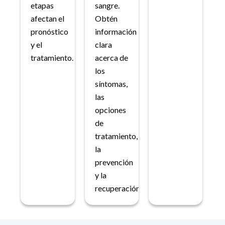
etapas
sangre.
afectan el
Obtén
pronóstico
información
y el
clara
tratamiento.
acerca de
los
síntomas,
las
opciones
de
tratamiento,
la
prevención
y la
recuperación.