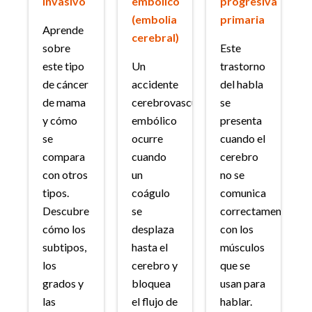
invasivo
embólico
progresiva
(embolia
primaria
Aprende
cerebral)
sobre
Este
este tipo
Un
trastorno
de cáncer
accidente
del habla
de mama
cerebrovascular
se
y cómo
embólico
presenta
se
ocurre
cuando el
compara
cuando
cerebro
con otros
un
no se
tipos.
coágulo
comunica
Descubre
se
correctamente
cómo los
desplaza
con los
subtipos,
hasta el
músculos
los
cerebro y
que se
grados y
bloquea
usan para
las
el flujo de
hablar.